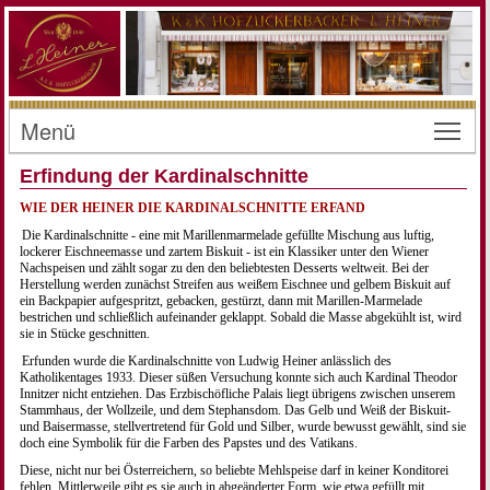
Menü
Toggl
Erfindung der Kardinalschnitte
WIE DER HEINER DIE KARDINALSCHNITTE ERFAND
Die Kardinalschnitte - eine mit Marillenmarmelade gefüllte Mischung aus luftig,
lockerer Eischneemasse und zartem Biskuit - ist ein Klassiker unter den Wiener
Nachspeisen und zählt sogar zu den den beliebtesten Desserts weltweit. Bei der
Herstellung werden zunächst Streifen aus weißem Eischnee und gelbem Biskuit auf
ein Backpapier aufgespritzt, gebacken, gestürzt, dann mit Marillen-Marmelade
bestrichen und schließlich aufeinander geklappt. Sobald die Masse abgekühlt ist, wird
sie in Stücke geschnitten.
Erfunden wurde die Kardinalschnitte von Ludwig Heiner anlässlich des
Katholikentages 1933. Dieser süßen Versuchung konnte sich auch Kardinal Theodor
Innitzer nicht entziehen. Das Erzbischöfliche Palais liegt übrigens zwischen unserem
Stammhaus, der Wollzeile, und dem Stephansdom. Das Gelb und Weiß der Biskuit-
und Baisermasse, stellvertretend für Gold und Silber, wurde bewusst gewählt, sind sie
doch eine Symbolik für die Farben des Papstes und des Vatikans.
Diese, nicht nur bei Österreichern, so beliebte Mehlspeise darf in keiner Konditorei
fehlen. Mittlerweile gibt es sie auch in abgeänderter Form, wie etwa gefüllt mit