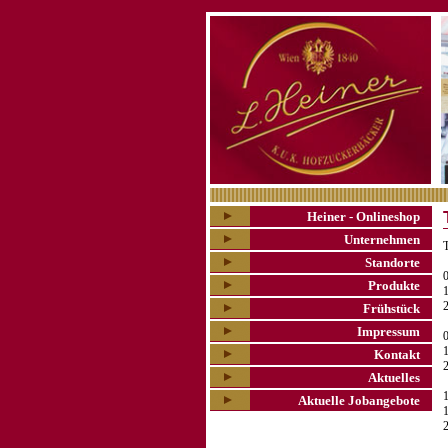
Heiner - Onlineshop
Unternehmen
Standorte
0
Produkte
1
2
Frühstück
Impressum
0
1
Kontakt
Aktuelles
1
Aktuelle Jobangebote
2