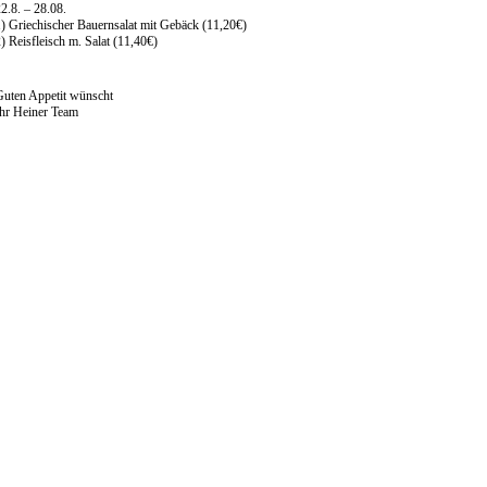
2.8. – 28.08.
) Griechischer Bauernsalat mit Gebäck (11,20€)
) Reisfleisch m. Salat (11,40€)
Guten Appetit wünscht
Ihr Heiner Team