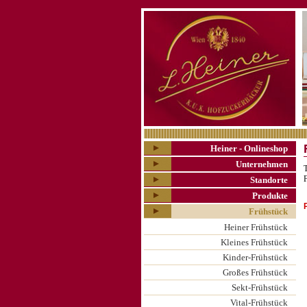
Heiner - Onlineshop
Unternehmen
T
F
Standorte
Produkte
Frühstück
Heiner Frühstück
Kleines Frühstück
Kinder-Frühstück
Großes Frühstück
Sekt-Frühstück
Vital-Frühstück