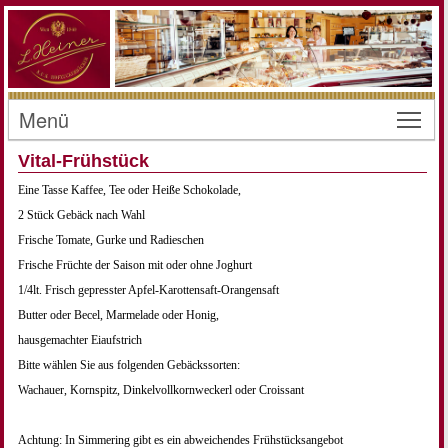
Menü
Toggl
Vital-Frühstück
Eine Tasse Kaffee, Tee oder Heiße Schokolade,
2 Stück Gebäck nach Wahl
Frische Tomate, Gurke und Radieschen
Frische Früchte der Saison mit oder ohne Joghurt
1/4lt. Frisch gepresster Apfel-Karottensaft-Orangensaft
Butter oder Becel, Marmelade oder Honig,
hausgemachter Eiaufstrich
Bitte wählen Sie aus folgenden Gebäckssorten:
Wachauer, Kornspitz, Dinkelvollkornweckerl oder Croissant
Achtung: In Simmering gibt es ein abweichendes Frühstücksangebot