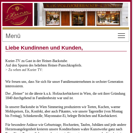
Menü
Toggl
Liebe Kundinnen und Kunden,
Kurier-TV zu Gast in der Heiner-Backstube.
Auf den Spuren des beliebten Heiner-Punschkrapferls.
> Zu sehen auf Kurier TV
:
Wir freuen uns, dass Sie sich für unser Familienunternehmen in sechster Generation
interessieren.
Der „Heiner“ ist die älteste k.u.k. Hofzuckerbäckerei in Wien, die seit ihrer Gründung
1840 durchgehend in Familienbesitz war und ist.
In unserer Backstube in Wien Simmering produzieren wir Torten, Kuchen, warme
Mehlspeisen, Eis, Konfekt, aber auch Pikantes, wie unsere Tagesteller (von Montag
bis Freitag), Schinkenrolle, Mayonnaise-Ei, belegte Brötchen und Käsebäckerei.
Für besondere Anlässe wie Geburtstage, Hochzeiten, Taufen, Jubiläen und jede andere
Herzensangelegenheit kreieren unsere KonditorInnen wahre Kunstwerke ganz nach