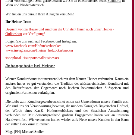
Ihren Vorstellungen. Sehr gerne beraten wir Sie an einem unserer sechs
Standorte
in
Wien und Niederösterreich.
Wir freuen uns darauf Ihren Alltag zu versüßen!
Ihr Heiner-Team
Bequem von zu Hause und rund um die Uhr steht Ihnen auch unser
Heiner -
Onlineshop
zur Verfügung!
Folgen Sie uns auch auf Facebook und Instagram:
www.facebook.com/Hofzuckerbaecker
www.instagram.com/l.heiner_hofzuckerbaecker
#shoplocal
#supportsmallbusinesses
Jobangebote bei Heiner
Wiener Konditorkunst ist unzertrennlich mit dem Namen Heiner verbunden. Kaum ein
anderer hat es so gut verstanden, die Tradition der altösterreichischen Konditorei mit
den Bedürfnissen der Gegenwart nach leichten bekömmlichen Süßspeisen und
originellen Formen zu verknüpfen.
Die Liebe zum Konditorgewerbe zeichnet schon seit Generationen unsere Familie aus.
Wir sind uns der Verantwortung bewusst, die mit dem Königlich Bayerischen Hoftitel,
der Würde eines K.u.K. Hofzuckerbäckers und der Staatlichen Auszeichnung
verbunden ist. Mit dementsprechend großem Engagement halten wir an unserem
Handwerk fest. Wir versuchen immer wieder aufs Neue unsere Kunden in den Bann
der süßen Backkunst zu ziehen.
Mag. (FH) Michael Stuller