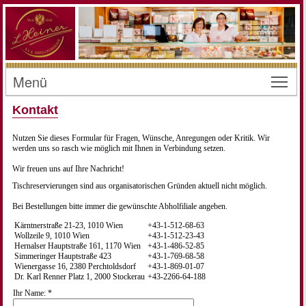
Menü
Toggl
Kontakt
Nutzen Sie dieses Formular für Fragen, Wünsche, Anregungen oder Kritik. Wir
werden uns so rasch wie möglich mit Ihnen in Verbindung setzen.
Wir freuen uns auf Ihre Nachricht!
Tischreservierungen sind aus organisatorischen Gründen aktuell nicht möglich.
Bei Bestellungen bitte immer die gewünschte Abholfiliale angeben.
Kärntnerstraße 21-23, 1010 Wien
+43-1-512-68-63
Wollzeile 9, 1010 Wien
+43-1-512-23-43
Hernalser Hauptstraße 161, 1170 Wien
+43-1-486-52-85
Simmeringer Hauptstraße 423
+43-1-769-68-58
Wienergasse 16, 2380 Perchtoldsdorf
+43-1-869-01-07
Dr. Karl Renner Platz 1, 2000 Stockerau
+43-2266-64-188
Ihr Name: *