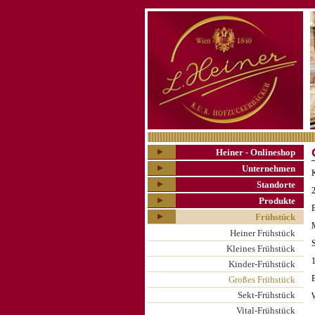
Heiner - Onlineshop
Unternehmen
Standorte
Produkte
B
Frühstück
Heiner Frühstück
Kleines Frühstück
1
Kinder-Frühstück
B
Großes Frühstück
Sekt-Frühstück
Vital-Frühstück