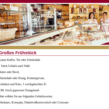
Großes Frühstück
Kanne Kaffee, Tee oder Schokolade
2 Stück Gebäck nach Wahl
utter oder Becel,
Marmelade oder Honig, Kräutergervais,
Schinken und Käse, 1 weichgekochtes Ei
/8lt. frisch gepresster Orangensaft
itte wählen Sie aus folgenden Gebäckssorten:
Wachauer, Kornspitz, Dinkelvollkornweckerl oder Croissant