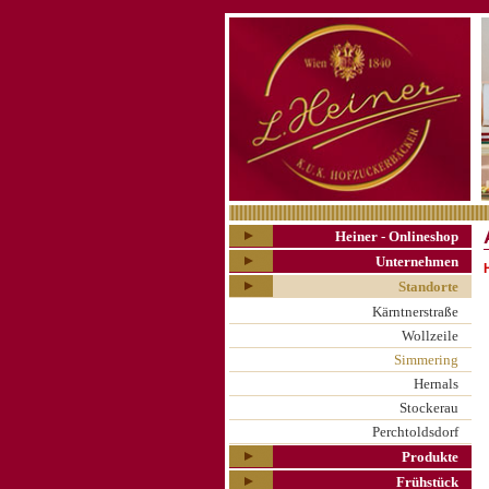
Heiner - Onlineshop
Unternehmen
Standorte
Kärntnerstraße
Wollzeile
Simmering
Hernals
Stockerau
Perchtoldsdorf
Produkte
Frühstück