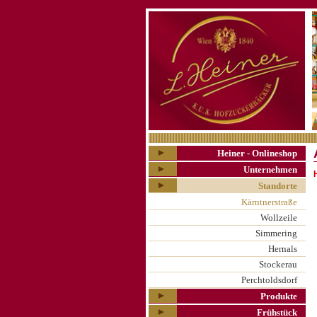
Heiner - Onlineshop
Unternehmen
Standorte
Kärntnerstraße
Wollzeile
Simmering
Hernals
Stockerau
Perchtoldsdorf
Produkte
Frühstück