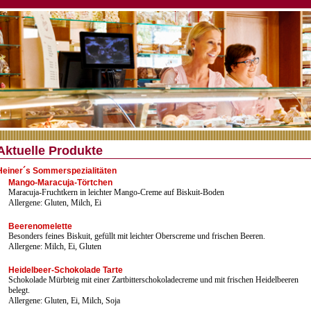
Aktuelle Produkte
Heiner´s Sommerspezialitäten
Mango-Maracuja-Törtchen
Maracuja-Fruchtkern in leichter Mango-Creme auf Biskuit-Boden
Allergene: Gluten, Milch, Ei
Beerenomelette
Besonders feines Biskuit, gefüllt mit leichter Oberscreme und frischen Beeren.
Allergene: Milch, Ei, Gluten
Heidelbeer-Schokolade Tarte
Schokolade Mürbteig mit einer Zartbitterschokoladecreme und mit frischen Heidelbeeren
belegt.
Allergene: Gluten, Ei, Milch, Soja